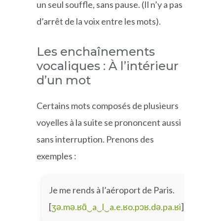
un seul souffle, sans pause. (Il n’y a pas
d’arrêt de la voix entre les mots).
Les enchaînements
vocaliques : À l’intérieur
d’un mot
Certains mots composés de plusieurs
voyelles à la suite se prononcent aussi
sans interruption. Prenons des
exemples :
Je me rends à l’aéroport de Paris.
[
ʒə.mə.ʁɑ̃‿a‿l‿a.e.ʁo.pɔʁ.də.pa.ʁi
]