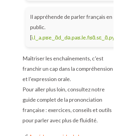
Il appréhende de parler français en
public.
[
i.l‿a.pʁe‿ɑ̃d‿də.paʁ.le.fʁɑ̃.sɛ‿ɑ̃.py.blik
]
Maîtriser les enchaînements, c’est
franchir un cap dans la compréhension
et l’expression orale.
Pour aller plus loin, consultez notre
guide complet de la prononciation
française : exercices, conseils et outils
pour parler avec plus de fluidité.