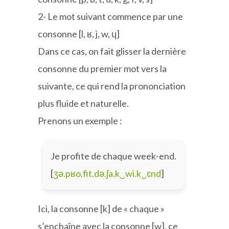
2- Le mot suivant commence par une
consonne [l, ʁ, j, w, ɥ]
Dans ce cas, on fait glisser la dernière
consonne du premier mot vers la
suivante, ce qui rend la prononciation
plus fluide et naturelle.
Prenons un exemple :
Je profite de chaque week-end.
[
ʒə.pʁo.fit.də.ʃa.k‿wi.k‿ɛnd
]
Ici, la consonne [k] de « chaque »
s’enchaîne avec la consonne [w], ce