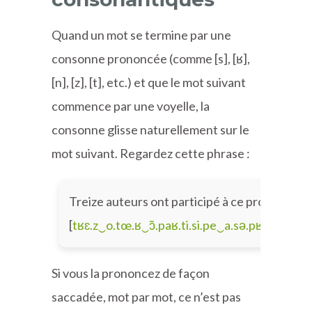
Quand un mot se termine par une
consonne prononcée (comme [s], [ʁ],
[n], [z], [t], etc.) et que le mot suivant
commence par une voyelle, la
consonne glisse naturellement sur le
mot suivant. Regardez cette phrase :
Treize auteurs ont participé à ce projet.
[
tʁɛ.z‿o.tœ.ʁ‿ɔ̃.paʁ.ti.si.pe‿a.sə.pʁo.ʒɛ
]
Si vous la prononcez de façon
saccadée, mot par mot, ce n’est pas