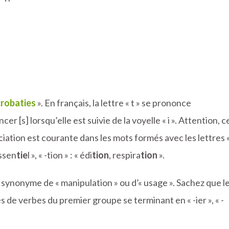
robaties
». En français, la lettre « t » se prononce
r [s] lorsqu’elle est suivie de la voyelle « i ». Attention, c
iation est courante dans les mots formés avec les lettres «
essen
tie
l », « -tion » : « édi
tion
, respira
tion
».
t synonyme de « manipulation » ou d’« usage ». Sachez que l
 de verbes du premier groupe se terminant en « -ier », « -