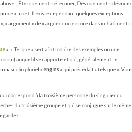
 aboyer, Éternuement = éternuer, Dévouement = dévouer
 un « e » muet. Il existe cependant quelques exceptions.
», « argument » de « arguer » ou encore dans « châtiment »
que
». « Tel que » sert à introduire des exemples ou une
onom) auquel il se rapporte et qui, généralement, le
m masculin pluriel «
engins
» qui précédait « tels que ». Vou
 qui correspond à la troisième personne du singulier du
s verbes du troisième groupe et qui se conjugue sur le même
Regardez :