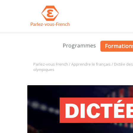
Programmes
Formation
Parlez-vous French
/
Apprendre le français
/
Dictée des
olympiques