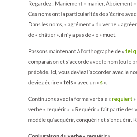
Regardez : Maniement = manier, Aboiement =
Ces noms ont la particularités de s’écrire avec
Dans les noms, « agrément » du verbe « agréer 
de « châtier », il n’y a pas de « e » muet.
Passons maintenant à l’orthographe de «
tel 
comparaison et s’accorde avec le nom (ou le pr
précède. Ici, vous deviez l’accorder avec le no
deviez écrire «
tels
» avec un «
s
».
Continuons avec la forme verbale «
requiert
»
verbe « requérir ». « Requérir » fait partie de
modèle qu’acquérir, conquérir et s’enquérir. 
Conjugaison du verbe « requérir »