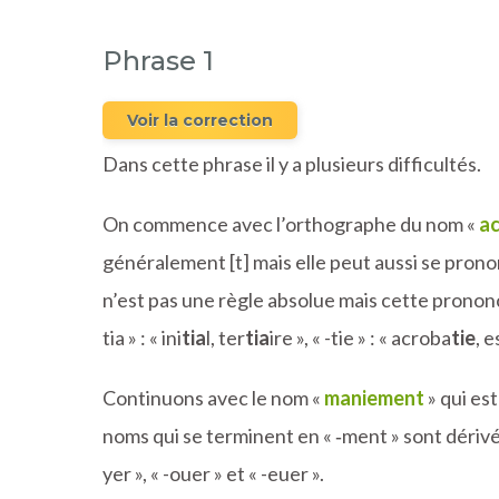
Phrase 1
Voir la correction
Dans cette phrase il y a plusieurs difficultés.
On commence avec l’orthographe du nom «
ac
généralement [t] mais elle peut aussi se prononce
n’est pas une règle absolue mais cette prononc
tia » : « ini
tia
l, ter
tia
ire », « -tie » : « acroba
tie
, 
Continuons avec le nom «
maniement
» qui es
noms qui se terminent en « ‑ment » sont dérivés
yer », « -ouer » et « -euer ».