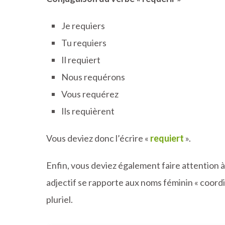
Je requiers
Tu requiers
Il requiert
Nous requérons
Vous requérez
Ils requièrent
Vous deviez donc l’écrire «
requiert
».
Enfin, vous deviez également faire attention à 
adjectif se rapporte aux noms féminin « coordina
pluriel.