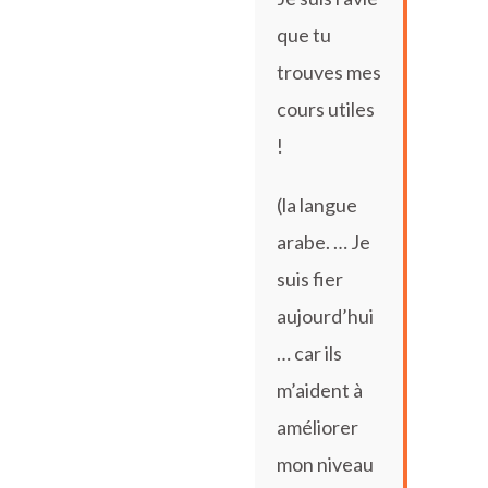
que tu
trouves mes
cours utiles
!
(la langue
arabe. … Je
suis fier
aujourd’hui
… car ils
m’aident à
améliorer
mon niveau