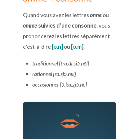
Quand vous avez les lettres
onne
ou
omme
suivies d’une consonne
, vous
prononcerez les lettres séparément
c’est-à-dire
[ɔ.n]
ou
[ɔ.m]
.
traditionnel [tra.di.sjɔ.nɛl]
rationnel [ra.sjɔ.nɛl]
occasionner [ɔ.ka.zjɔ.ne]