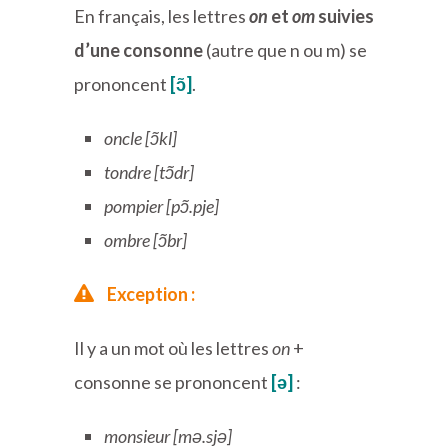
En français, les lettres
on
et
om
suivies
d’une consonne
(autre que n ou m) se
prononcent
[
ɔ̃]
.
oncle [ɔ̃kl]
tondre [tɔ̃dr]
pompier [pɔ̃.pje]
ombre [ɔ̃br]
Exception :
Il y a un mot où les lettres
on
+
consonne se prononcent
[ə]
:
monsieur [mə.sjə]