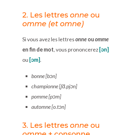
2. Les lettres
onne
ou
omme (et omne)
Si vous avez les lettres
onne
ou
omme
en fin de mot
, vous prononcerez
[ɔn]
ou
[ɔm]
.
bonne [bɔn]
championne [ʃɑ̃.pjɔn]
pomme [p
ɔm]
automne [o.tɔn]
3. Les lettres
onne
ou
omme
+ consonne