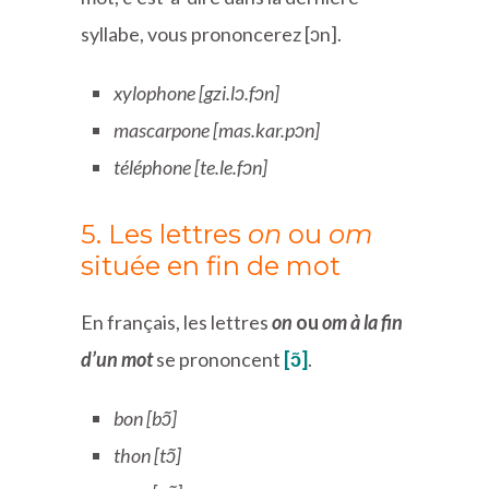
syllabe, vous prononcerez [ɔn].
xylophone [gzi.lɔ.fɔn]
mascarpone [mas.kar.pɔn]
téléphone [te.le.fɔn]
5. Les lettres
on
ou
om
située en fin de mot
En français, les lettres
on
ou
om à la fin
d’un mot
se prononcent
[ɔ̃]
.
bon [bɔ̃]
thon [tɔ̃]