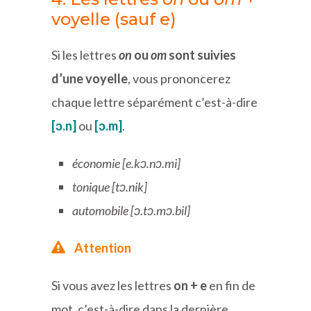
voyelle (sauf e)
Si les lettres
on
ou
om
sont suivies
d’une voyelle
, vous prononcerez
chaque lettre séparément c’est-à-dire
[ɔ.n]
ou
[ɔ.m]
.
économie [e.kɔ.nɔ.mi]
tonique [tɔ.nik]
automobile [ɔ.tɔ.mɔ.bil]
Attention
Si vous avez les lettres
on + e
en fin de
mot, c’est-à-dire dans la dernière