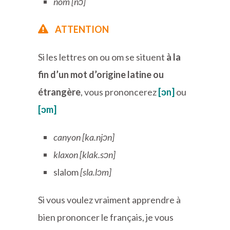
nom [nɔ̃]
ATTENTION
Si les lettres on ou om se situent
à la
fin d’un mot d’origine latine ou
étrangère
, vous prononcerez
[ɔn]
ou
[ɔm]
canyon [ka.njɔn]
klaxon [klak.sɔn]
slalom
[sla.l
ɔm]
Si vous voulez vraiment apprendre à
bien prononcer le français, je vous