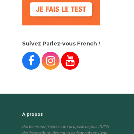
Suivez Parlez-vous French !



À propos
Parlez-vous-french.com propose depuis 2016
des formations, des cours de français en ligne,