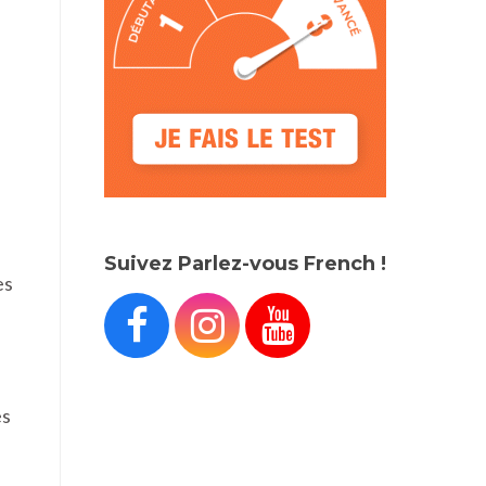
Suivez Parlez-vous French !
es



es