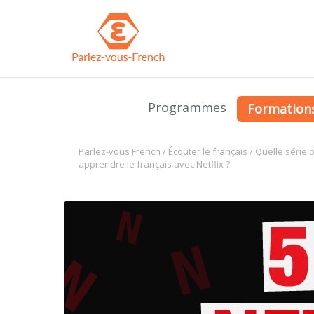
Programmes
Formation
Parlez-vous French
/
Écouter le français
/
Quelle série 
apprendre le français avec Netflix ?