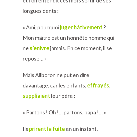
et l’on entendit ces mots sortir de ses
longues dents :
« Ami, pourquoi
juger
hâtivement
?
Mon maître est un honnête homme qui
ne
s’enivre
jamais. En ce moment, il se
repose… »
Mais Aliboron ne put en dire
davantage, car les enfants,
effrayés
,
suppliaient
leur père :
« Partons ! Oh !… partons, papa !… »
Ils
prirent la fuite
en un instant.