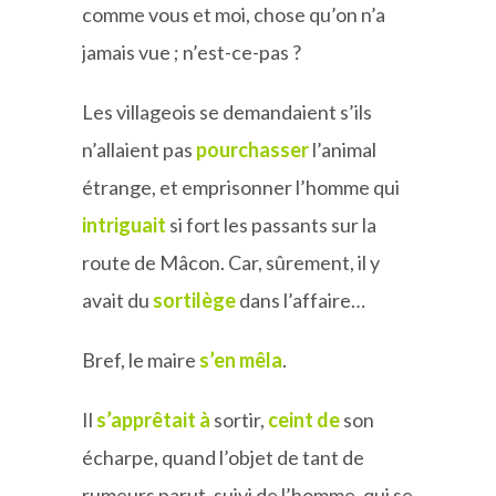
comme vous et moi, chose qu’on n’a
jamais vue ; n’est-ce-pas ?
Les villageois se demandaient s’ils
n’allaient pas
pourchasser
l’animal
étrange, et emprisonner l’homme qui
intriguait
si fort les passants sur la
route de Mâcon. Car, sûrement, il y
avait du
sortilège
dans l’affaire…
Bref, le maire
s’en mêla
.
Il
s’apprêtait à
sortir,
ceint de
son
écharpe, quand l’objet de tant de
rumeurs parut, suivi de l’homme, qui se