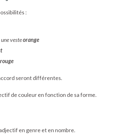
ssibilités :
:
une veste
orange
t
 rouge
’accord seront différentes.
tif de couleur en fonction de sa forme.
 adjectif en genre et en nombre.