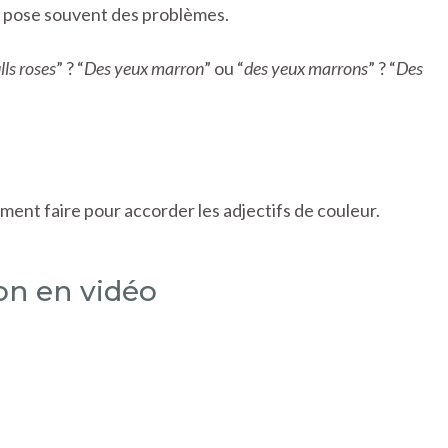
s pose souvent des problèmes.
lls roses
” ? “
Des yeux marron
” ou “
des yeux marrons
” ? “
Des
ment faire pour accorder les adjectifs de couleur.
çon en vidéo