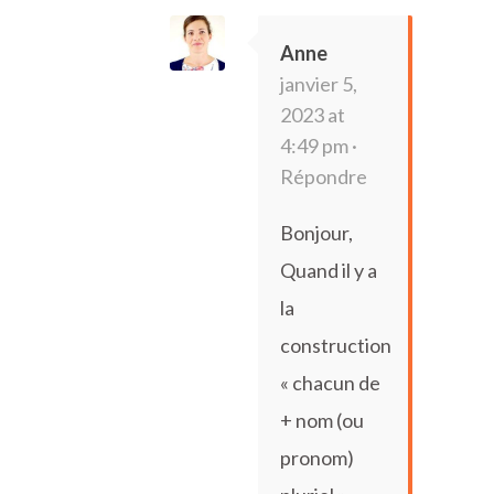
Anne
janvier 5,
2023 at
4:49 pm ·
Répondre
Bonjour,
Quand il y a
la
construction
« chacun de
+ nom (ou
pronom)