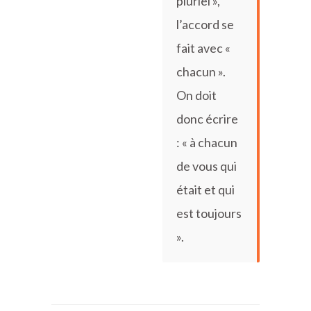
pluriel »,
l’accord se
fait avec «
chacun ».
On doit
donc écrire
: « à chacun
de vous qui
était et qui
est toujours
».