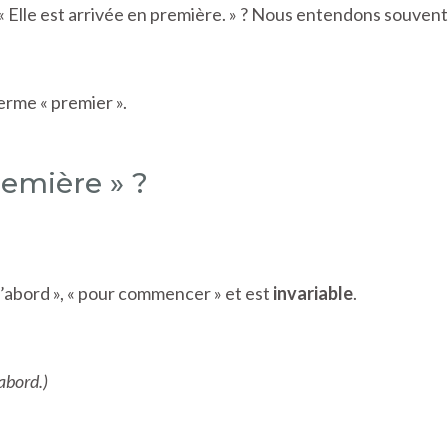
u « Elle est arrivée en première. » ? Nous entendons souvent
terme « premier ».
remière » ?
’abord », « pour commencer » et est
invariable
.
’abord.)