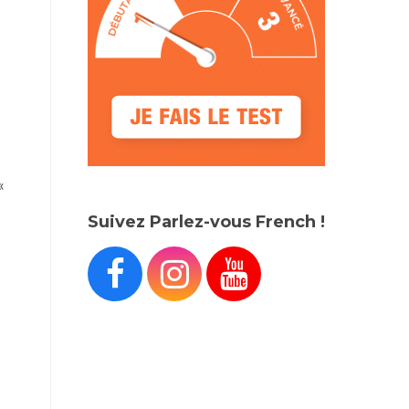
«
Suivez Parlez-vous French !


