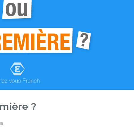
mière ?
IS