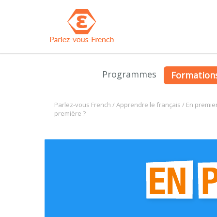
Programmes
Formation
Parlez-vous French
/
Apprendre le français
/
En premie
première ?