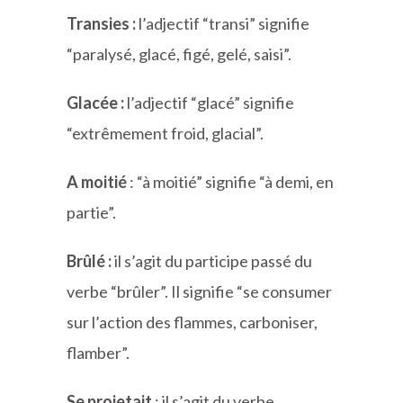
Transies :
l’adjectif “transi” signifie
“paralysé, glacé, figé, gelé, saisi”.
Glacée :
l’adjectif “glacé” signifie
“extrêmement froid, glacial”.
A moitié
: “à moitié” signifie “à demi, en
partie”.
Brûlé :
il s’agit du participe passé du
verbe “brûler”. Il signifie “se consumer
sur l’action des flammes, carboniser,
flamber”.
Se projetait
: il s’agit du verbe