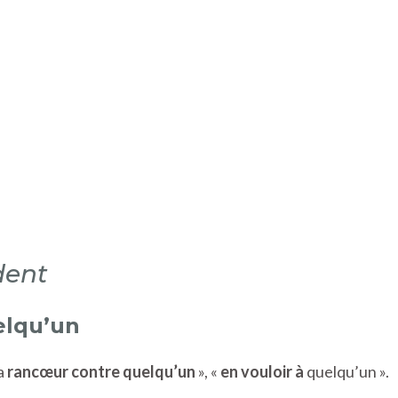
dent
elqu’un
la
rancœur
contre quelqu’un
», «
en vouloir à
quelqu’un ».