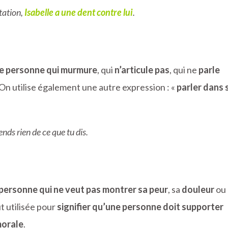
tation,
Isabelle a une dent contre lui
.
ne personne qui murmure
, qui
n’articule pas
, qui ne
parle
 On utilise également une autre expression : «
parler dans 
ends rien de ce que tu dis.
 personne qui ne veut pas montrer sa peur
, sa
douleur
ou
t utilisée pour
signifier qu’une personne doit supporter
morale
.