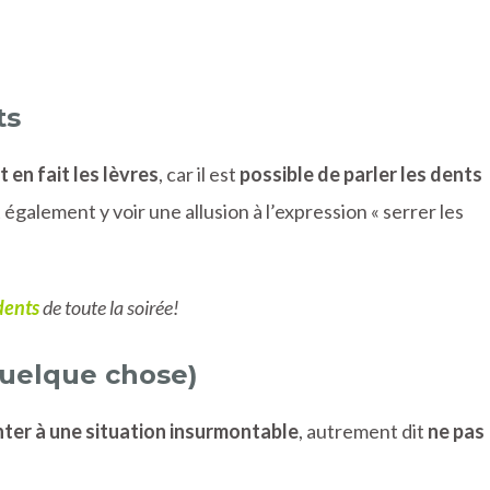
ts
 en fait les lèvres
, car il est
possible de parler les dents
 également y voir une allusion à l’expression « serrer les
 dents
de toute la soirée!
 quelque chose)
ter à une situation insurmontable
, autrement dit
ne pas