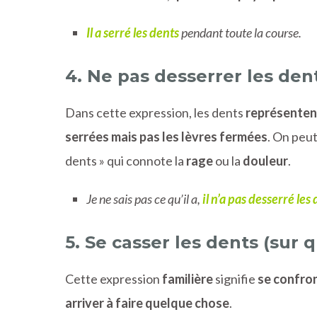
Il a serré les dents
pendant toute la course.
4. Ne pas desserrer les den
Dans cette expression, les dents
représentent
serrées mais pas les lèvres fermées
. On peut
dents » qui connote la
rage
ou la
douleur
.
Je ne sais pas ce qu’il a,
il n’a pas desserré les
5. Se casser les dents (sur
Cette expression
familière
signifie
se confron
arriver à faire quelque chose
.