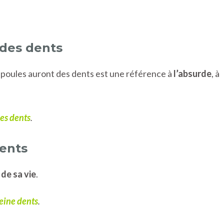
 des dents
 poules auront des dents est une référence à
l’absurde
, à
des dents
.
dents
 de sa vie
.
pleine dents
.