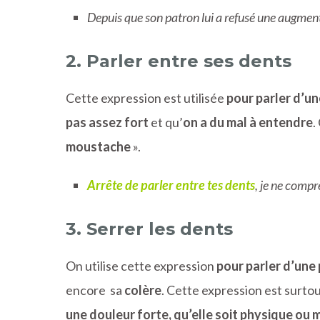
Depuis que son patron lui a refusé une augmen
2. Parler entre ses dents
Cette expression est utilisée
pour parler d’u
pas assez fort
et qu’
on a du mal à entendre
.
moustache
».
Arrête de parler entre tes dents
, je ne compr
3. Serrer les dents
On utilise cette expression
pour parler d’une
encore sa
colère
. C
ette expression est surtou
une douleur forte, qu’elle soit physique ou 